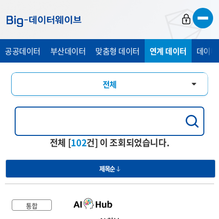
바
바
바
로
로
로
가
가
가
공공데이터
부산데이터
맞춤형 데이터
연계 데이터
데이터
기
기
기
전체
통합
행정교육
전체 [
102
건] 이 조회되었습니다.
경제산업
제목순
관광복지
의료건강
통합