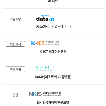
AI 허브
교통물류
환경안전
기술해양
기술해양
DataON(국가연구데이터)
국토법률
행정교육
K-ICT 빅데이터센터
경제산업
KAMP(제조특화 AI 플랫폼)
통합
NKIS 국가정책연구포털