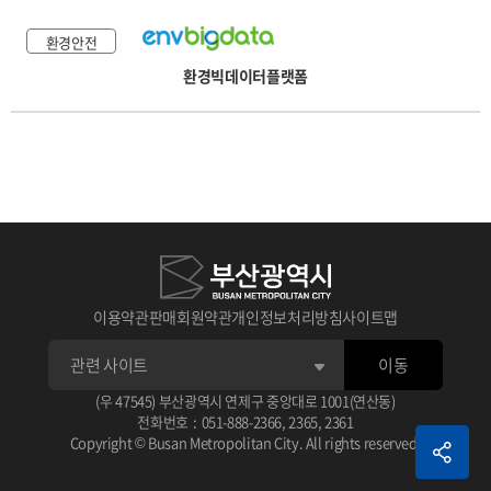
환경안전
환경빅데이터플랫폼
이용약관
판매회원약관
개인정보처리방침
사이트맵
이동
(우 47545) 부산광역시 연제구 중앙대로 1001(연산동)
전화번호
:
051-888-2366
,
2365
,
2361
Copyright © Busan Metropolitan City. All rights reserved.