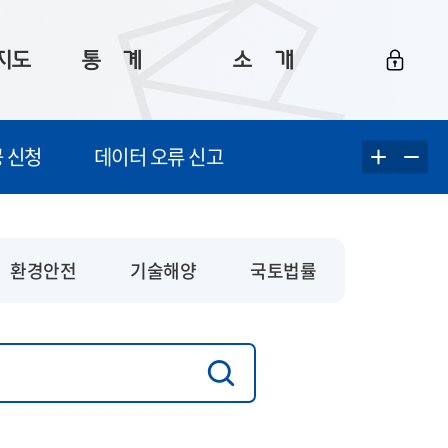
지도
통ㅤ계
소ㅤ개
부산 통계
플랫폼 소개
 신청
데이터 오류 신고
통계로 보는 부산
공지사항
데이터
통계 자료실
Big 월간뉴스
지도
통계 알림
이용 안내
환경안전
기술해양
국토법률
5
통계 관련 정보
이용 문의 및 개선 요청