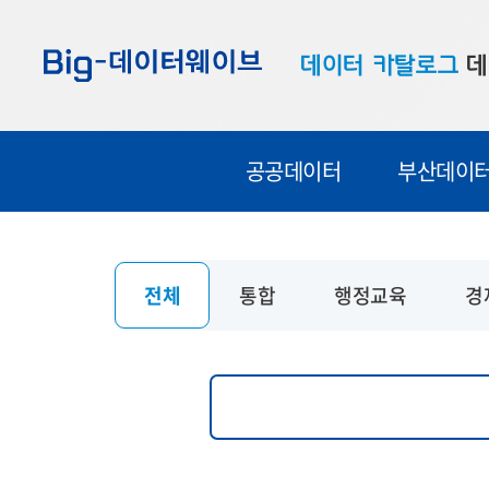
바
바
바
로
로
로
데이터 카탈로그
데
가
가
가
기
기
기
공공데이터
대
공공데이터
부산데이
부산데이터
우
맞춤형 데이터
셀
연계 데이터
전체
통합
행정교육
경
데이터 제공 신청
데이터 오류 신고