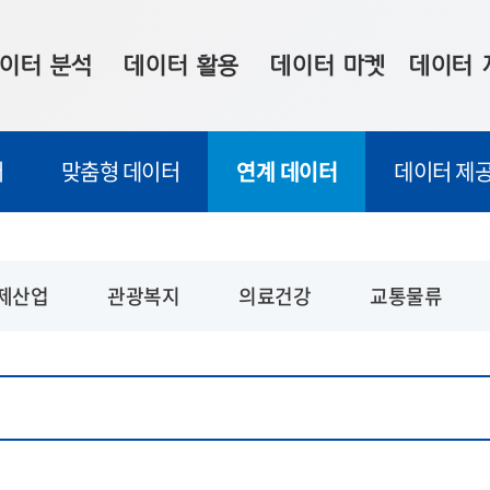
이터 분석
데이터 활용
데이터 마켓
데이터 
시 보드
상황판
데이터 구매
전국 통합맵
터
맞춤형 데이터
연계 데이터
데이터 제공
수사례
시각화 서비스
맞춤형 의뢰
데이터 현황
프 분석
데이터 활용 서비스
데이터 공모전
지도 기반 
주소 좌표 변환
판매자 신청
시민 공감
제산업
관광복지
의료건강
교통물류
프로파일링
참여 기업 홍보
소상공인36
마켓 이용 안내