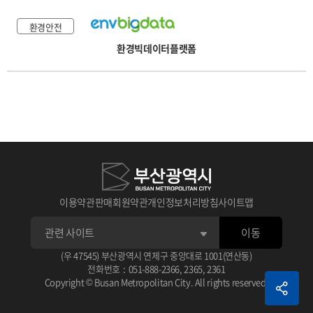
환경안전
환경빅데이터플랫폼
이용약관
판매회원약관
개인정보처리방침
사이트맵
이동
(우 47545) 부산광역시 연제구 중앙대로 1001(연산동)
전화번호
:
051-888-2366
,
2365
,
2361
Copyright © Busan Metropolitan City. All rights reserved.