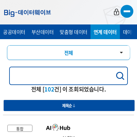
바
바
바
로
로
로
가
가
가
공공데이터
부산데이터
맞춤형 데이터
연계 데이터
데이터
기
기
기
전체
통합
행정교육
전체 [
102
건] 이 조회되었습니다.
경제산업
제목순
관광복지
의료건강
통합