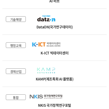
AI 허브
교통물류
환경안전
기술해양
기술해양
DataON(국가연구데이터)
국토법률
행정교육
K-ICT 빅데이터센터
경제산업
KAMP(제조특화 AI 플랫폼)
통합
NKIS 국가정책연구포털