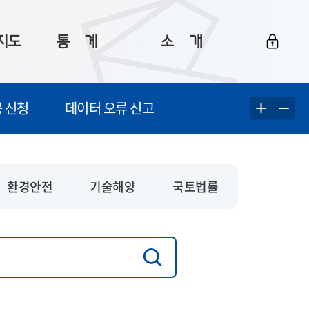
지도
통ㅤ계
소ㅤ개
부산 통계
플랫폼 소개
 신청
데이터 오류 신고
통계로 보는 부산
공지사항
데이터
통계 자료실
Big 월간뉴스
지도
통계 알림
이용 안내
환경안전
기술해양
국토법률
5
통계 관련 정보
이용 문의 및 개선 요청