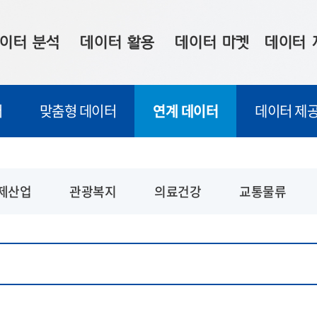
이터 분석
데이터 활용
데이터 마켓
데이터 
시 보드
상황판
데이터 구매
전국 통합맵
터
맞춤형 데이터
연계 데이터
데이터 제공
수사례
시각화 서비스
맞춤형 의뢰
데이터 현황
프 분석
데이터 활용 서비스
데이터 공모전
지도 기반 
주소 좌표 변환
판매자 신청
시민 공감
제산업
관광복지
의료건강
교통물류
프로파일링
참여 기업 홍보
소상공인36
마켓 이용 안내