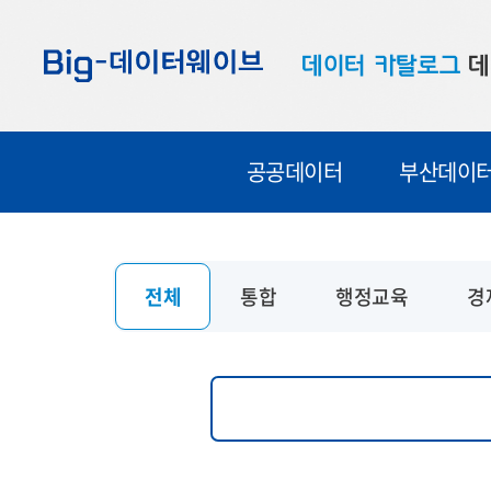
바
바
바
로
로
로
데이터 카탈로그
데
가
가
가
기
기
기
공공데이터
대
공공데이터
부산데이
부산데이터
우
맞춤형 데이터
셀
연계 데이터
전체
통합
행정교육
경
데이터 제공 신청
데이터 오류 신고