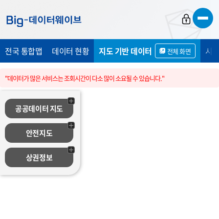
바
바
바
로
로
로
가
가
가
전국 통합맵
데이터 현황
지도 기반 데이터
시민
전체 화면
기
기
기
"데이터가 많은 서비스는 조회시간이 다소 많이 소요될 수 있습니다."
공공데이터 지도
안전지도
상권정보