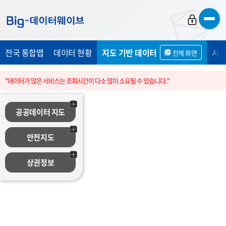
바
바
바
로
로
로
가
가
가
전국 통합맵
데이터 현황
지도 기반 데이터
시민
전체 화면
기
기
기
"데이터가 많은 서비스는 조회시간이 다소 많이 소요될 수 있습니다."
공공데이터 지도
안전지도
상권정보