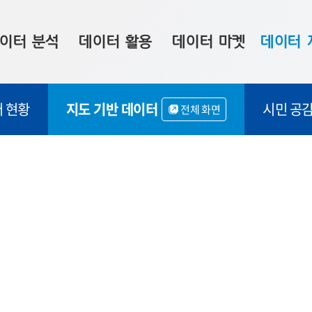
이터 분석
데이터 활용
데이터 마켓
데이터 
시 보드
상황판
데이터 구매
전국 통합맵
 현황
지도 기반 데이터
시민 공
전체 화면
수사례
시각화 서비스
맞춤형 의뢰
데이터 현황
프 분석
데이터 활용 서비스
데이터 공모전
지도 기반 
주소 좌표 변환
판매자 신청
시민 공감
프로파일링
참여 기업 홍보
소상공인36
마켓 이용 안내