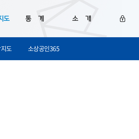
지도
통ㅤ계
소ㅤ개
부산 통계
플랫폼 소개
감지도
소상공인365
통계로 보는 부산
공지사항
데이터
통계 자료실
Big 월간뉴스
지도
통계 알림
이용 안내
5
통계 관련 정보
이용 문의 및 개선 요청