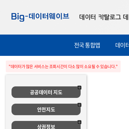
바
바
바
로
로
로
데이터 카탈로그
데
가
가
가
기
기
기
공공데이터
대
전국 통합맵
데이터
부산데이터
우
맞춤형 데이터
셀
"데이터가 많은 서비스는 조회시간이 다소 많이 소요될 수 있습니다."
연계 데이터
데이터 제공 신청
공공데이터 지도
데이터 오류 신고
안전지도
상권정보