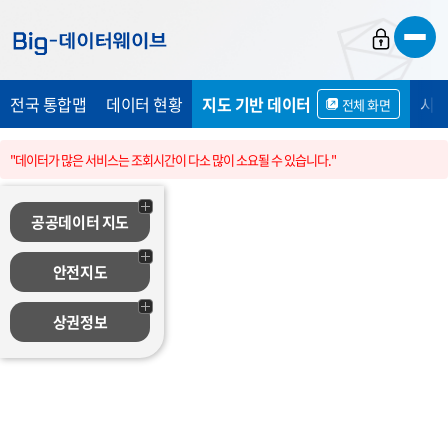
바
바
바
로
로
로
가
가
가
전국 통합맵
데이터 현황
지도 기반 데이터
시민
전체 화면
기
기
기
"데이터가 많은 서비스는 조회시간이 다소 많이 소요될 수 있습니다."
공공데이터 지도
안전지도
상권정보