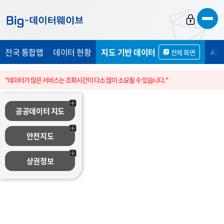
바
바
바
로
로
로
가
가
가
전국 통합맵
데이터 현황
지도 기반 데이터
시민
전체 화면
기
기
기
"데이터가 많은 서비스는 조회시간이 다소 많이 소요될 수 있습니다."
공공데이터 지도
안전지도
상권정보