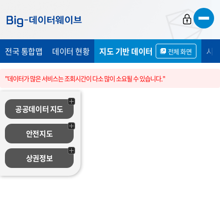
바
바
바
로
로
로
가
가
가
전국 통합맵
데이터 현황
지도 기반 데이터
시민
전체 화면
기
기
기
"데이터가 많은 서비스는 조회시간이 다소 많이 소요될 수 있습니다."
공공데이터 지도
안전지도
상권정보