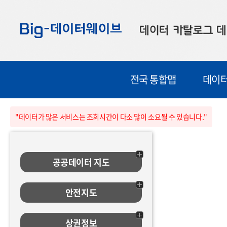
바
바
바
로
로
로
데이터 카탈로그
데
가
가
가
기
기
기
공공데이터
대
전국 통합맵
데이터
부산데이터
우
맞춤형 데이터
셀
"데이터가 많은 서비스는 조회시간이 다소 많이 소요될 수 있습니다."
연계 데이터
데이터 제공 신청
공공데이터 지도
데이터 오류 신고
안전지도
상권정보