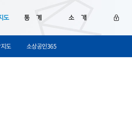
지도
통ㅤ계
소ㅤ개
부산 통계
플랫폼 소개
감지도
소상공인365
통계로 보는 부산
공지사항
데이터
통계 자료실
Big 월간뉴스
지도
통계 알림
이용 안내
5
통계 관련 정보
이용 문의 및 개선 요청