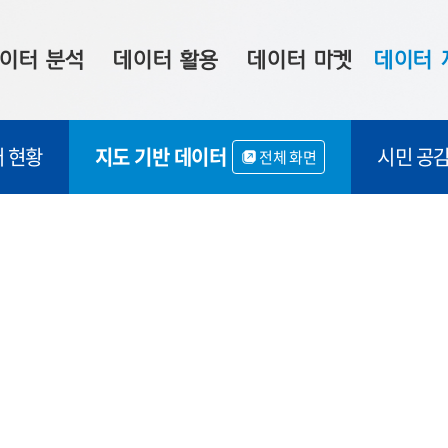
이터 분석
데이터 활용
데이터 마켓
데이터 
시 보드
상황판
데이터 구매
전국 통합맵
 현황
지도 기반 데이터
시민 공
전체 화면
수사례
시각화 서비스
맞춤형 의뢰
데이터 현황
프 분석
데이터 활용 서비스
데이터 공모전
지도 기반 
주소 좌표 변환
판매자 신청
시민 공감
프로파일링
참여 기업 홍보
소상공인36
마켓 이용 안내