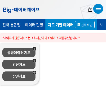
바
바
바
로
로
로
가
가
가
전국 통합맵
데이터 현황
지도 기반 데이터
시민
전체 화면
기
기
기
"데이터가 많은 서비스는 조회시간이 다소 많이 소요될 수 있습니다."
공공데이터 지도
안전지도
상권정보