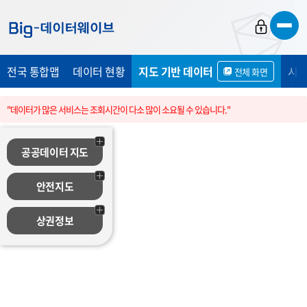
바
바
바
로
로
로
가
가
가
전국 통합맵
데이터 현황
지도 기반 데이터
시민
전체 화면
기
기
기
"데이터가 많은 서비스는 조회시간이 다소 많이 소요될 수 있습니다."
공공데이터 지도
안전지도
상권정보