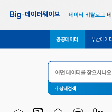
바
바
바
로
로
로
데이터 카탈로그
데
가
가
가
기
기
기
공공데이터
대
공공데이터
부산데이
부산데이터
우
맞춤형 데이터
셀
연계 데이터
데이터 제공 신청
데이터 오류 신고
데이터 제공 유형
상세검색
FILE
API
LINK
SHP
시각화
SHEET
CHART