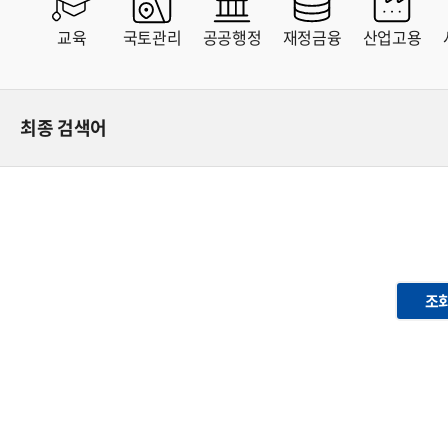
MAP
교육
국토관리
공공행정
재정금융
산업고용
최종 검색어
조