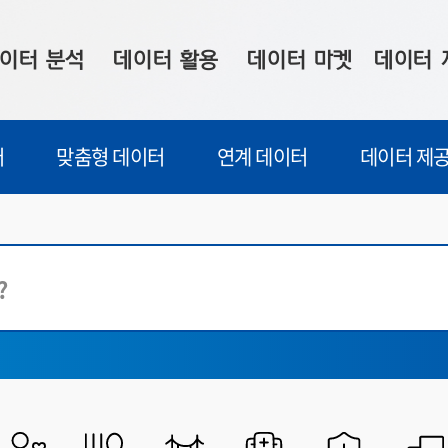
이터 분석
데이터 활용
데이터 마켓
데이터 
시 보드
상황판
데이터 구매
전국 통합맵
터
맞춤형 데이터
연계 데이터
데이터 제공
수사례
시각화 서비스
맞춤형 의뢰
데이터 현황
프 분석
데이터 활용 서비스
데이터 공모전
지도 기반 
주소 좌표 변환
판매자 신청
시민 공감
프로파일링
참여 기업 홍보
소상공인36
마켓 이용 안내
전체
부산시
전체
중구
서구
통계정보(통
동구
영도구
부산진구
동래구
남구
북구