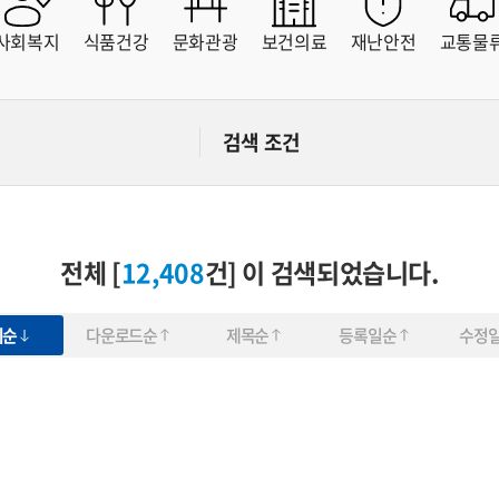
해운대구
사하구
금정구
강서구
사회복지
식품건강
문화관광
보건의료
재난안전
교통물
연제구
수영구
사상구
기장군
부산교통공사
부산시설공단
검색 조건
부산환경공단
상수도사업본부
부산도시공사
부산관광공사
부산연구원
영상아카이브
빅데이터혁신센터
부산문화재단
전체 [
12,408
건] 이 검색되었습니다.
회순
다운로드순
제목순
등록일순
수정