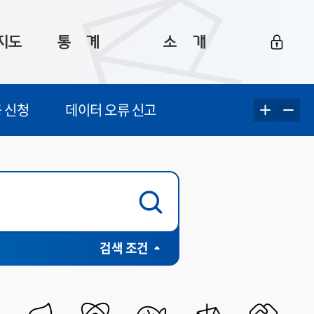
지도
통ㅤ계
소ㅤ개
부산 통계
플랫폼 소개
 신청
데이터 오류 신고
통계로 보는 부산
공지사항
데이터
통계 자료실
Big 월간뉴스
지도
통계 알림
이용 안내
5
통계 관련 정보
이용 문의 및 개선 요청
구군 인허가 포털(행안부)
검색 조건
계청)
개방표준(행안부)