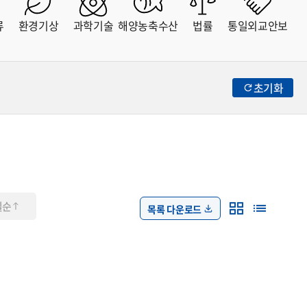
류
환경기상
과학기술
해양농축수산
법률
통일외교안보
초기화
일순
목록 다운로드