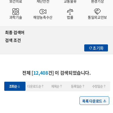
보건의료
재난안전
교통물류
환경기상
과학기술
해양농축수산
법률
통일외교안보
최종 검색어
검색 조건
초기화
전체 [
12,408
건] 이 검색되었습니다.
조회순
다운로드순
제목순
등록일순
수정일순
목록 다운로드