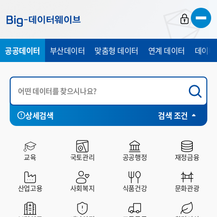
바
바
바
로
로
로
가
가
가
공공데이터
부산데이터
맞춤형 데이터
연계 데이터
데이터
기
기
기
상세검색
검색 조건
시각화
전체
부산시
중구
서구
동구
영
HP
SHEET
CHART
MAP
교육
국토관리
공공행정
재정금융
산업고용
사회복지
식품건강
문화관광