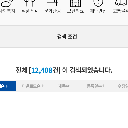
해운대구
사하구
금정구
강서구
사회복지
식품건강
문화관광
보건의료
재난안전
교통물
연제구
수영구
사상구
기장군
부산교통공사
부산시설공단
검색 조건
부산환경공단
상수도사업본부
부산도시공사
부산관광공사
부산연구원
영상아카이브
빅데이터혁신센터
부산문화재단
전체 [
12,408
건] 이 검색되었습니다.
회순
다운로드순
제목순
등록일순
수정