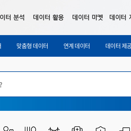
이터 분석
데이터 활용
데이터 마켓
데이터 
시 보드
상황판
데이터 구매
전국 통합맵
터
맞춤형 데이터
연계 데이터
데이터 제공
수사례
시각화 서비스
맞춤형 의뢰
데이터 현황
프 분석
데이터 활용 서비스
데이터 공모전
지도 기반 
주소 좌표 변환
판매자 신청
시민 공감
프로파일링
참여 기업 홍보
소상공인36
마켓 이용 안내
전체
부산시
전체
중구
서구
통계정보(통
동구
영도구
부산진구
동래구
남구
북구