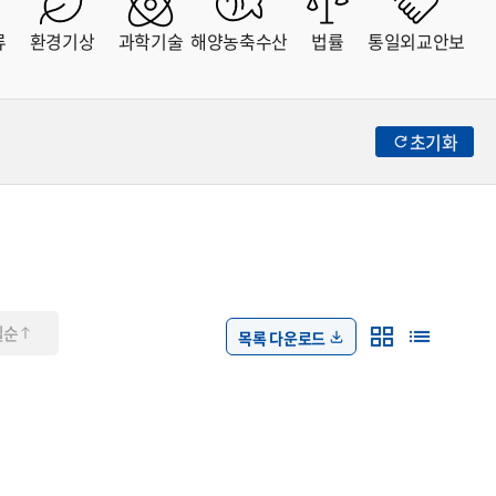
류
환경기상
과학기술
해양농축수산
법률
통일외교안보
초기화
일순
목록 다운로드