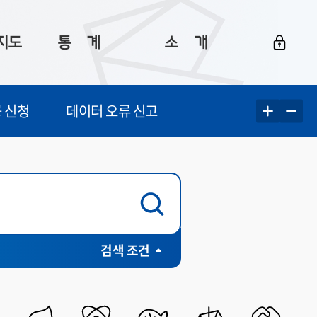
지도
통ㅤ계
소ㅤ개
부산 통계
플랫폼 소개
 신청
데이터 오류 신고
통계로 보는 부산
공지사항
데이터
통계 자료실
Big 월간뉴스
지도
통계 알림
이용 안내
5
통계 관련 정보
이용 문의 및 개선 요청
구군 인허가 포털(행안부)
검색 조건
계청)
개방표준(행안부)