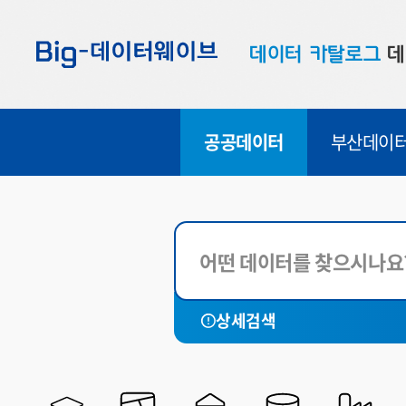
바
바
바
로
로
로
데이터 카탈로그
데
가
가
가
기
기
기
공공데이터
대
공공데이터
부산데이
부산데이터
우
맞춤형 데이터
셀
연계 데이터
데이터 제공 신청
데이터 오류 신고
데이터 제공 유형
상세검색
FILE
API
LINK
SHP
시각화
SHEET
CHART