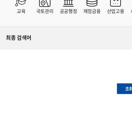
MAP
교육
국토관리
공공행정
재정금융
산업고용
최종 검색어
조