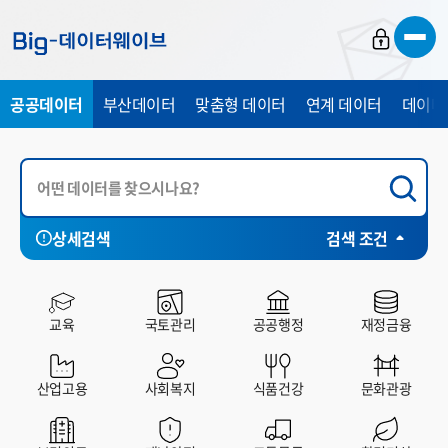
바
바
바
로
로
로
가
가
가
공공데이터
부산데이터
맞춤형 데이터
연계 데이터
데이터
기
기
기
상세검색
검색 조건
시각화
전체
부산시
중구
서구
동구
영
HP
SHEET
CHART
MAP
교육
국토관리
공공행정
재정금융
산업고용
사회복지
식품건강
문화관광