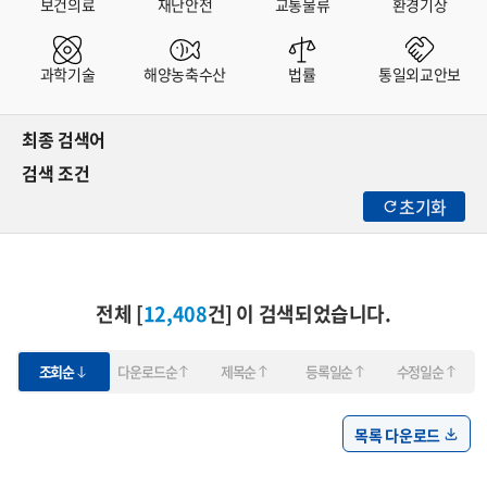
보건의료
재난안전
교통물류
환경기상
과학기술
해양농축수산
법률
통일외교안보
최종 검색어
검색 조건
초기화
전체 [
12,408
건] 이 검색되었습니다.
조회순
다운로드순
제목순
등록일순
수정일순
목록 다운로드