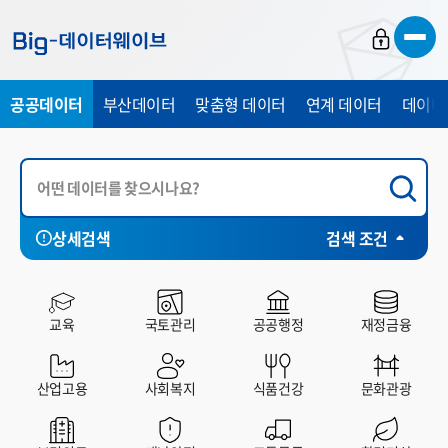
바
바
바
로
로
로
가
가
가
공공데이터
부산데이터
맞춤형 데이터
연계 데이터
데이터
기
기
기
상세검색
검색 조건
시각화
전체
부산시
중구
서구
동구
영
HP
SHEET
CHART
MAP
교육
국토관리
공공행정
재정금융
산업고용
사회복지
식품건강
문화관광