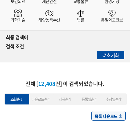
보건의료
재난안전
교통물류
환경기상
과학기술
해양농축수산
법률
통일외교안보
최종 검색어
검색 조건
초기화
전체 [
12,408
건] 이 검색되었습니다.
조회순
다운로드순
제목순
등록일순
수정일순
목록 다운로드