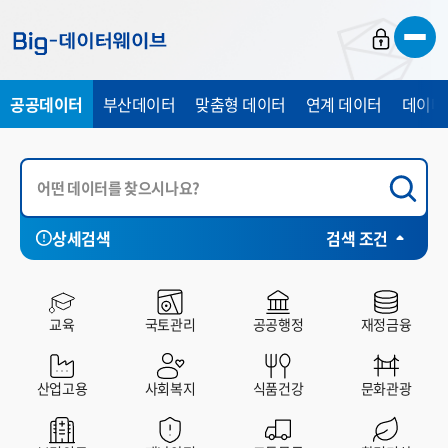
바
바
바
로
로
로
가
가
가
공공데이터
부산데이터
맞춤형 데이터
연계 데이터
데이터
기
기
기
상세검색
검색 조건
시각화
전체
부산시
중구
서구
동구
영
HP
SHEET
CHART
MAP
교육
국토관리
공공행정
재정금융
산업고용
사회복지
식품건강
문화관광