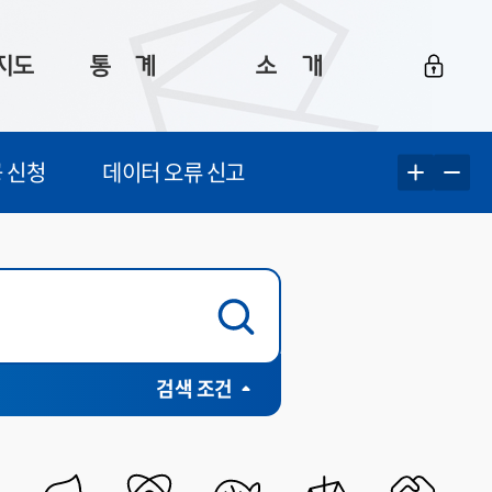
지도
통ㅤ계
소ㅤ개
부산 통계
플랫폼 소개
 신청
데이터 오류 신고
통계로 보는 부산
공지사항
데이터
통계 자료실
Big 월간뉴스
지도
통계 알림
이용 안내
5
통계 관련 정보
이용 문의 및 개선 요청
구군 인허가 포털(행안부)
검색 조건
계청)
개방표준(행안부)