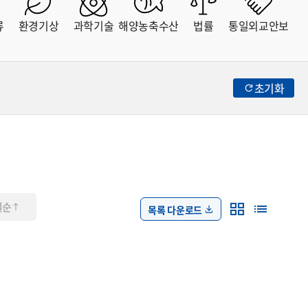
류
환경기상
과학기술
해양농축수산
법률
통일외교안보
초기화
일순
목록 다운로드