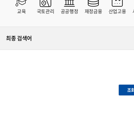
MAP
교육
국토관리
공공행정
재정금융
산업고용
최종 검색어
조