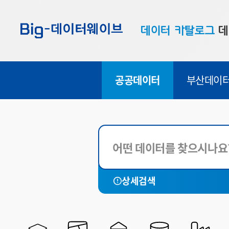
바
바
바
로
로
로
데이터 카탈로그
데
가
가
가
기
기
기
공공데이터
대
공공데이터
부산데이
부산데이터
우
맞춤형 데이터
셀
연계 데이터
데이터 제공 신청
데이터 오류 신고
데이터 제공 유형
상세검색
FILE
API
LINK
SHP
시각화
SHEET
CHART