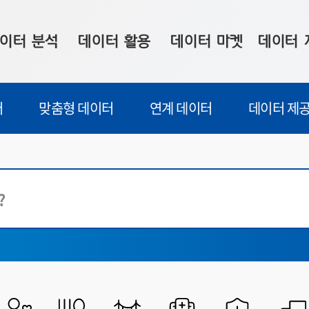
이터 분석
데이터 활용
데이터 마켓
데이터 
시 보드
상황판
데이터 구매
전국 통합맵
터
맞춤형 데이터
연계 데이터
데이터 제공
수사례
시각화 서비스
맞춤형 의뢰
데이터 현황
프 분석
데이터 활용 서비스
데이터 공모전
지도 기반 
주소 좌표 변환
판매자 신청
시민 공감
프로파일링
참여 기업 홍보
소상공인36
마켓 이용 안내
전체
부산시
전체
중구
서구
통계정보(통
동구
영도구
부산진구
동래구
남구
북구