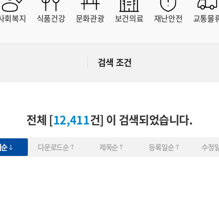
해운대구
사하구
금정구
강서구
사회복지
식품건강
문화관광
보건의료
재난안전
교통물
연제구
수영구
사상구
기장군
부산교통공사
부산시설공단
검색 조건
부산환경공단
상수도사업본부
부산도시공사
부산관광공사
부산연구원
영상아카이브
빅데이터혁신센터
부산문화재단
전체 [
12,411
건] 이 검색되었습니다.
회순
다운로드순
제목순
등록일순
수정