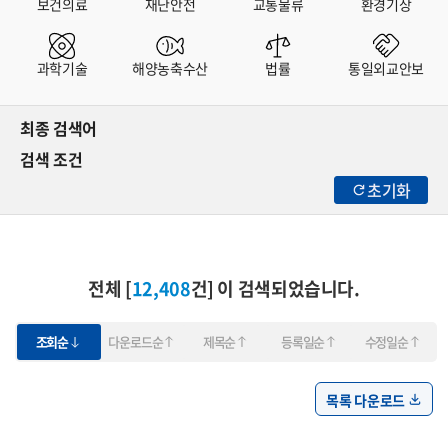
보건의료
재난안전
교통물류
환경기상
과학기술
해양농축수산
법률
통일외교안보
최종 검색어
검색 조건
초기화
전체 [
12,408
건] 이 검색되었습니다.
조회순
다운로드순
제목순
등록일순
수정일순
목록 다운로드