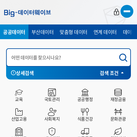
바
바
바
로
로
로
가
가
가
공공데이터
부산데이터
맞춤형 데이터
연계 데이터
데이터
기
기
기
상세검색
검색 조건
시각화
전체
부산시
중구
서구
동구
영
HP
SHEET
CHART
MAP
교육
국토관리
공공행정
재정금융
산업고용
사회복지
식품건강
문화관광