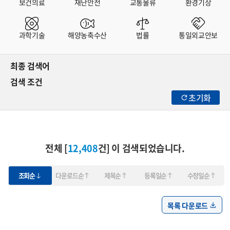
보건의료
재난안전
교통물류
환경기상
과학기술
해양농축수산
법률
통일외교안보
최종 검색어
검색 조건
초기화
전체 [
12,408
건] 이 검색되었습니다.
조회순
다운로드순
제목순
등록일순
수정일순
목록 다운로드