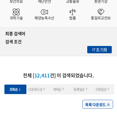
보건의료
재난안전
교통물류
환경기상
과학기술
해양농축수산
법률
통일외교안보
최종 검색어
검색 조건
초기화
전체 [
12,411
건] 이 검색되었습니다.
조회순
다운로드순
제목순
등록일순
수정일순
목록 다운로드