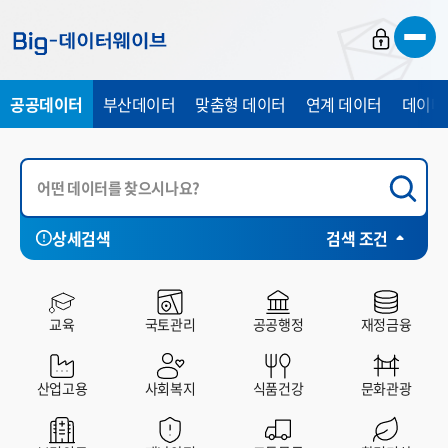
바
바
바
로
로
로
가
가
가
공공데이터
부산데이터
맞춤형 데이터
연계 데이터
데이터
기
기
기
상세검색
검색 조건
시각화
전체
부산시
중구
서구
동구
영
HP
SHEET
CHART
MAP
교육
국토관리
공공행정
재정금융
산업고용
사회복지
식품건강
문화관광