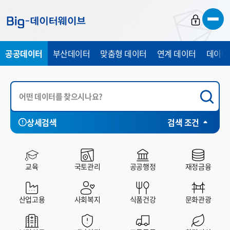
바
바
바
로
로
로
가
가
가
공공데이터
부산데이터
맞춤형 데이터
연계 데이터
데이터
기
기
기
상세검색
검색 조건
시각화
전체
부산시
중구
서구
동구
영
HP
SHEET
CHART
MAP
교육
국토관리
공공행정
재정금융
산업고용
사회복지
식품건강
문화관광