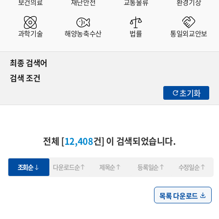
보건의료
재난안전
교통물류
환경기상
과학기술
해양농축수산
법률
통일외교안보
최종 검색어
검색 조건
초기화
전체 [
12,408
건] 이 검색되었습니다.
조회순
다운로드순
제목순
등록일순
수정일순
목록 다운로드