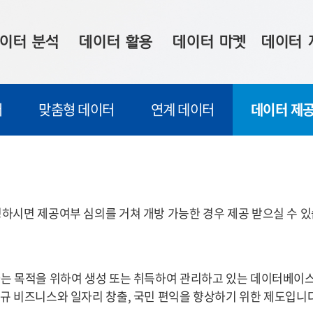
이터 분석
데이터 활용
데이터 마켓
데이터 
시 보드
상황판
데이터 구매
전국 통합맵
터
맞춤형 데이터
연계 데이터
데이터 제공
수사례
시각화 서비스
맞춤형 의뢰
데이터 현황
프 분석
데이터 활용 서비스
데이터 공모전
지도 기반 
주소 좌표 변환
판매자 신청
시민 공감
프로파일링
참여 기업 홍보
소상공인36
하시면 제공여부 심의를 거쳐 개방 가능한 경우 제공 받으실 수 있
마켓 이용 안내
는 목적을 위하여 생성 또는 취득하여 관리하고 있는 데이터베이스,
규 비즈니스와 일자리 창출, 국민 편익을 향상하기 위한 제도입니다