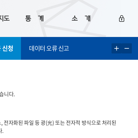
지도
통ㅤ계
소ㅤ개
부산 통계
플랫폼 소개
 신청
데이터 오류 신고
통계로 보는 부산
공지사항
데이터
통계 자료실
Big 월간뉴스
지도
통계 알림
이용 안내
5
통계 관련 정보
이용 문의 및 개선 요청
습니다.
 전자화된 파일 등 광
(光)
또는 전자적 방식으로 처리된
.