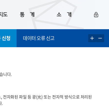
지도
통ㅤ계
소ㅤ개
부산 통계
플랫폼 소개
 신청
데이터 오류 신고
통계로 보는 부산
공지사항
데이터
통계 자료실
Big 월간뉴스
지도
통계 알림
이용 안내
5
통계 관련 정보
이용 문의 및 개선 요청
습니다.
 전자화된 파일 등 광
(光)
또는 전자적 방식으로 처리된
.