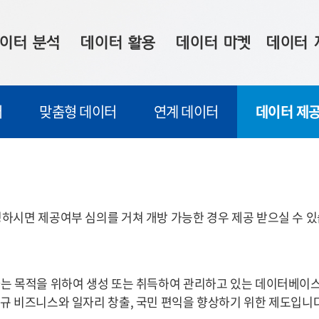
이터 분석
데이터 활용
데이터 마켓
데이터 
시 보드
상황판
데이터 구매
전국 통합맵
터
맞춤형 데이터
연계 데이터
데이터 제공
수사례
시각화 서비스
맞춤형 의뢰
데이터 현황
프 분석
데이터 활용 서비스
데이터 공모전
지도 기반 
주소 좌표 변환
판매자 신청
시민 공감
프로파일링
참여 기업 홍보
소상공인36
하시면 제공여부 심의를 거쳐 개방 가능한 경우 제공 받으실 수 있
마켓 이용 안내
는 목적을 위하여 생성 또는 취득하여 관리하고 있는 데이터베이스,
규 비즈니스와 일자리 창출, 국민 편익을 향상하기 위한 제도입니다