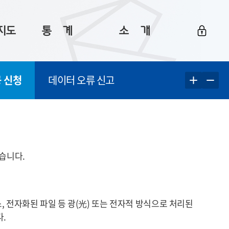
지도
통ㅤ계
소ㅤ개
부산 통계
플랫폼 소개
 신청
데이터 오류 신고
통계로 보는 부산
공지사항
데이터
통계 자료실
Big 월간뉴스
지도
통계 알림
이용 안내
5
통계 관련 정보
이용 문의 및 개선 요청
습니다.
 전자화된 파일 등 광
(光)
또는 전자적 방식으로 처리된
.