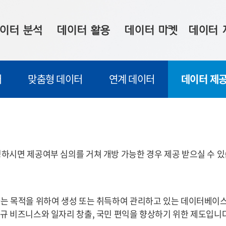
이터 분석
데이터 활용
데이터 마켓
데이터 
시 보드
상황판
데이터 구매
전국 통합맵
터
맞춤형 데이터
연계 데이터
데이터 제공
수사례
시각화 서비스
맞춤형 의뢰
데이터 현황
프 분석
데이터 활용 서비스
데이터 공모전
지도 기반 
주소 좌표 변환
판매자 신청
시민 공감
프로파일링
참여 기업 홍보
소상공인36
하시면 제공여부 심의를 거쳐 개방 가능한 경우 제공 받으실 수 있
마켓 이용 안내
는 목적을 위하여 생성 또는 취득하여 관리하고 있는 데이터베이스,
규 비즈니스와 일자리 창출, 국민 편익을 향상하기 위한 제도입니다