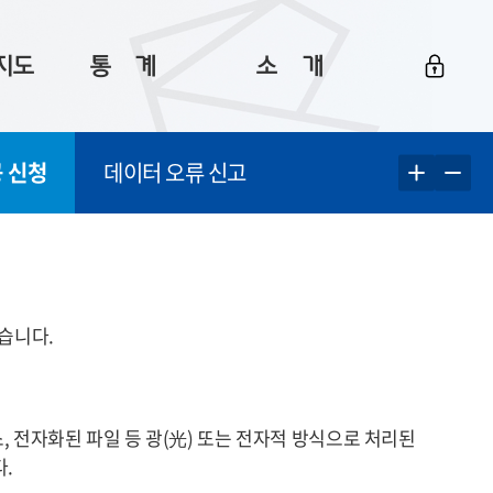
지도
통ㅤ계
소ㅤ개
부산 통계
플랫폼 소개
 신청
데이터 오류 신고
통계로 보는 부산
공지사항
데이터
통계 자료실
Big 월간뉴스
지도
통계 알림
이용 안내
5
통계 관련 정보
이용 문의 및 개선 요청
습니다.
 전자화된 파일 등 광
(光)
또는 전자적 방식으로 처리된
.