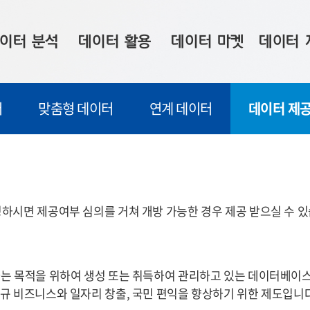
이터 분석
데이터 활용
데이터 마켓
데이터 
시 보드
상황판
데이터 구매
전국 통합맵
터
맞춤형 데이터
연계 데이터
데이터 제공
수사례
시각화 서비스
맞춤형 의뢰
데이터 현황
프 분석
데이터 활용 서비스
데이터 공모전
지도 기반 
주소 좌표 변환
판매자 신청
시민 공감
프로파일링
참여 기업 홍보
소상공인36
하시면 제공여부 심의를 거쳐 개방 가능한 경우 제공 받으실 수 있
마켓 이용 안내
는 목적을 위하여 생성 또는 취득하여 관리하고 있는 데이터베이스,
규 비즈니스와 일자리 창출, 국민 편익을 향상하기 위한 제도입니다