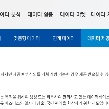
이터 분석
데이터 활용
데이터 마켓
데이터 
시 보드
상황판
데이터 구매
전국 통합맵
터
맞춤형 데이터
연계 데이터
데이터 제공
수사례
시각화 서비스
맞춤형 의뢰
데이터 현황
프 분석
데이터 활용 서비스
데이터 공모전
지도 기반 
주소 좌표 변환
판매자 신청
시민 공감
프로파일링
참여 기업 홍보
소상공인36
하시면 제공여부 심의를 거쳐 개방 가능한 경우 제공 받으실 수 있
마켓 이용 안내
는 목적을 위하여 생성 또는 취득하여 관리하고 있는 데이터베이스,
규 비즈니스와 일자리 창출, 국민 편익을 향상하기 위한 제도입니다