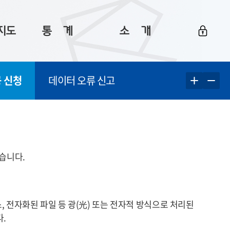
지도
통ㅤ계
소ㅤ개
부산 통계
플랫폼 소개
 신청
데이터 오류 신고
통계로 보는 부산
공지사항
데이터
통계 자료실
Big 월간뉴스
지도
통계 알림
이용 안내
5
통계 관련 정보
이용 문의 및 개선 요청
습니다.
 전자화된 파일 등 광
(光)
또는 전자적 방식으로 처리된
.