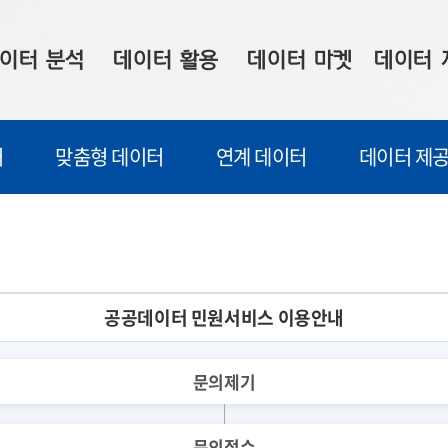
이터 분석
데이터 활용
데이터 마켓
데이터 
시 보드
상황판
데이터 구매
전국 통합맵
터
맞춤형 데이터
연계 데이터
데이터 제공
수사례
시각화 서비스
맞춤형 의뢰
데이터 현황
프 분석
데이터 활용 서비스
데이터 공모전
지도 기반 
주소 좌표 변환
판매자 신청
시민 공감
프로파일링
참여 기업 홍보
소상공인36
공공데이터 민원서비스 이용안내
마켓 이용 안내
문의제기
문의접수