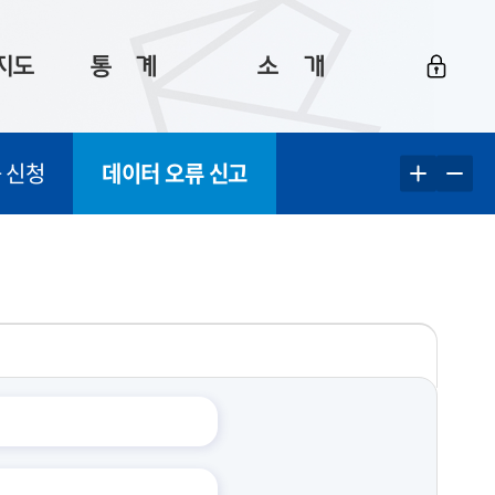
지도
통ㅤ계
소ㅤ개
부산 통계
플랫폼 소개
 신청
데이터 오류 신고
통계로 보는 부산
공지사항
데이터
통계 자료실
Big 월간뉴스
지도
통계 알림
이용 안내
5
통계 관련 정보
이용 문의 및 개선 요청