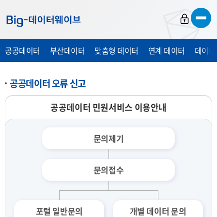
바
바
바
로
로
로
가
가
가
공공데이터
부산데이터
맞춤형 데이터
연계 데이터
데이터
기
기
기
공공데이터 오류 신고
공공데이터 민원서비스 이용안내
문의제기
문의접수
포털 일반문의
개별 데이터 문의