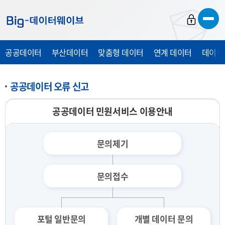
바
바
바
로
로
로
가
가
가
공공데이터
부산데이터
맞춤형 데이터
연계 데이터
데이터
기
기
기
공공데이터 오류 신고
공공데이터 민원서비스 이용안내
문의제기
문의접수
포털 일반문의
개별 데이터 문의