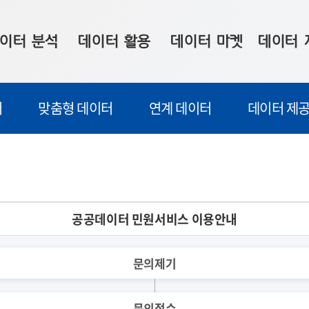
이터 분석
데이터 활용
데이터 마켓
데이터 
시 보드
상황판
데이터 구매
전국 통합맵
터
맞춤형 데이터
연계 데이터
데이터 제공
수사례
시각화 서비스
맞춤형 의뢰
데이터 현황
프 분석
데이터 활용 서비스
데이터 공모전
지도 기반 
주소 좌표 변환
판매자 신청
시민 공감
프로파일링
참여 기업 홍보
소상공인36
공공데이터 민원서비스 이용안내
마켓 이용 안내
문의제기
문의접수