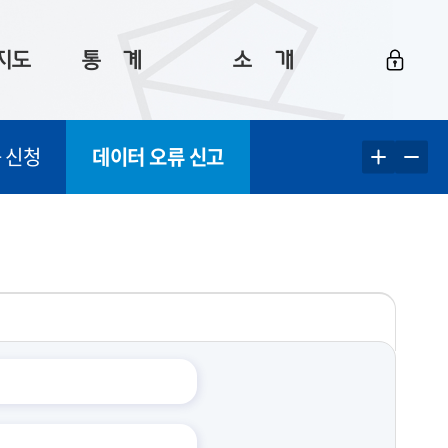
지도
통ㅤ계
소ㅤ개
부산 통계
플랫폼 소개
 신청
데이터 오류 신고
통계로 보는 부산
공지사항
데이터
통계 자료실
Big 월간뉴스
지도
통계 알림
이용 안내
5
통계 관련 정보
이용 문의 및 개선 요청