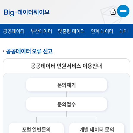
바
바
바
로
로
로
가
가
가
공공데이터
부산데이터
맞춤형 데이터
연계 데이터
데이터
기
기
기
공공데이터 오류 신고
공공데이터 민원서비스 이용안내
문의제기
문의접수
포털 일반문의
개별 데이터 문의