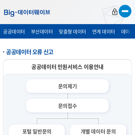
바
바
바
로
로
로
가
가
가
공공데이터
부산데이터
맞춤형 데이터
연계 데이터
데이터
기
기
기
공공데이터 오류 신고
공공데이터 민원서비스 이용안내
문의제기
문의접수
포털 일반문의
개별 데이터 문의