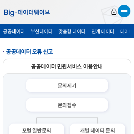
바
바
바
로
로
로
가
가
가
공공데이터
부산데이터
맞춤형 데이터
연계 데이터
데이터
기
기
기
공공데이터 오류 신고
공공데이터 민원서비스 이용안내
문의제기
문의접수
포털 일반문의
개별 데이터 문의