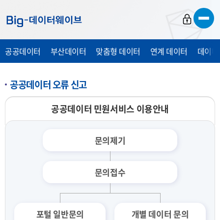
바
바
바
로
로
로
가
가
가
공공데이터
부산데이터
맞춤형 데이터
연계 데이터
데이터
기
기
기
공공데이터 오류 신고
공공데이터 민원서비스 이용안내
문의제기
문의접수
포털 일반문의
개별 데이터 문의