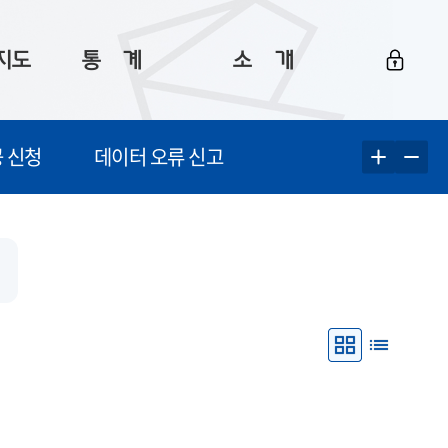
지도
통ㅤ계
소ㅤ개
부산 통계
플랫폼 소개
 신청
데이터 오류 신고
통계로 보는 부산
공지사항
데이터
통계 자료실
Big 월간뉴스
지도
통계 알림
이용 안내
5
통계 관련 정보
이용 문의 및 개선 요청