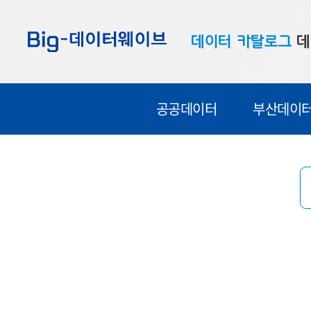
바
바
바
로
로
로
데이터 카탈로그
데
가
가
가
기
기
기
공공데이터
대
공공데이터
부산데이
부산데이터
우
맞춤형 데이터
셀
연계 데이터
데이터 제공 신청
데이터 오류 신고