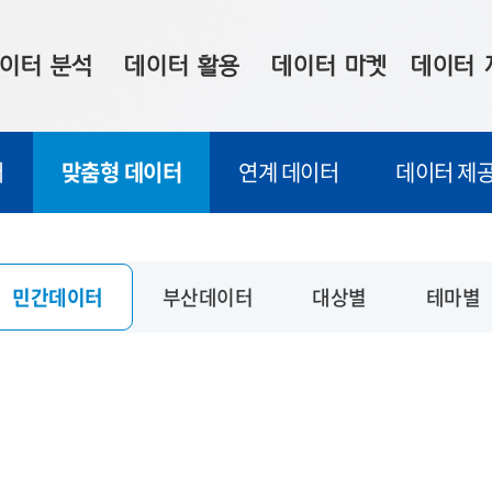
이터 분석
데이터 활용
데이터 마켓
데이터 
시 보드
상황판
데이터 구매
전국 통합맵
터
맞춤형 데이터
연계 데이터
데이터 제공
수사례
시각화 서비스
맞춤형 의뢰
데이터 현황
프 분석
데이터 활용 서비스
데이터 공모전
지도 기반 
주소 좌표 변환
판매자 신청
시민 공감
민간데이터
부산데이터
대상별
테마별
프로파일링
참여 기업 홍보
소상공인36
마켓 이용 안내