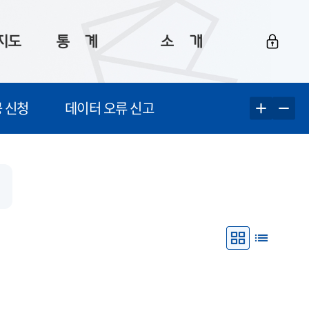
지도
통ㅤ계
소ㅤ개
부산 통계
플랫폼 소개
 신청
데이터 오류 신고
통계로 보는 부산
공지사항
데이터
통계 자료실
Big 월간뉴스
지도
통계 알림
이용 안내
5
통계 관련 정보
이용 문의 및 개선 요청