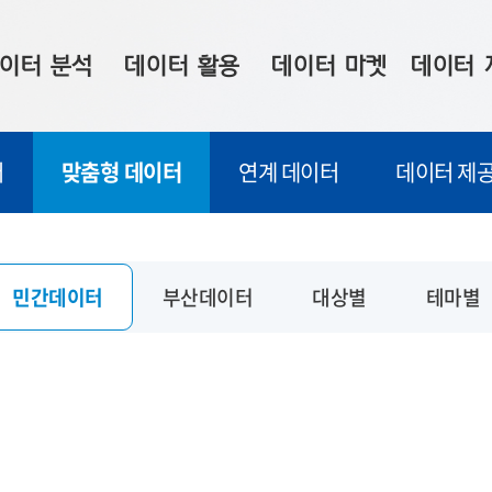
이터 분석
데이터 활용
데이터 마켓
데이터 
시 보드
상황판
데이터 구매
전국 통합맵
터
맞춤형 데이터
연계 데이터
데이터 제공
수사례
시각화 서비스
맞춤형 의뢰
데이터 현황
프 분석
데이터 활용 서비스
데이터 공모전
지도 기반 
주소 좌표 변환
판매자 신청
시민 공감
민간데이터
부산데이터
대상별
테마별
프로파일링
참여 기업 홍보
소상공인36
마켓 이용 안내