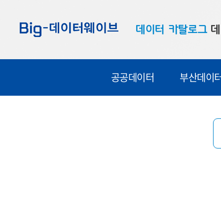
바
바
바
로
로
로
데이터 카탈로그
데
가
가
가
기
기
기
공공데이터
대
공공데이터
부산데이
부산데이터
우
맞춤형 데이터
셀
연계 데이터
데이터 제공 신청
데이터 오류 신고