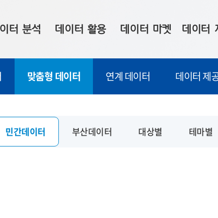
이터 분석
데이터 활용
데이터 마켓
데이터 
시 보드
상황판
데이터 구매
전국 통합맵
터
맞춤형 데이터
연계 데이터
데이터 제공
수사례
시각화 서비스
맞춤형 의뢰
데이터 현황
프 분석
데이터 활용 서비스
데이터 공모전
지도 기반 
주소 좌표 변환
판매자 신청
시민 공감
민간데이터
부산데이터
대상별
테마별
프로파일링
참여 기업 홍보
소상공인36
마켓 이용 안내