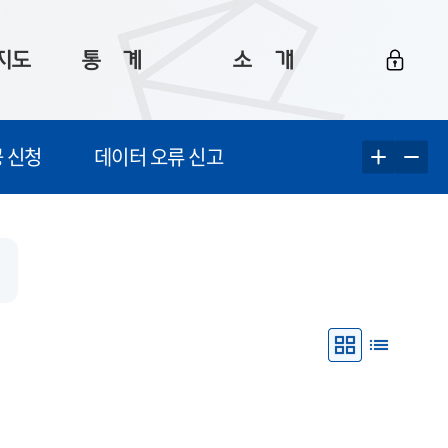
지도
통ㅤ계
소ㅤ개
부산 통계
플랫폼 소개
 신청
데이터 오류 신고
통계로 보는 부산
공지사항
데이터
통계 자료실
Big 월간뉴스
지도
통계 알림
이용 안내
5
통계 관련 정보
이용 문의 및 개선 요청