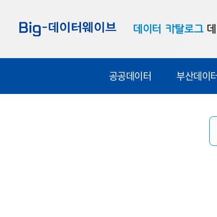
바
바
바
로
로
로
데이터 카탈로그
데
가
가
가
기
기
기
공공데이터
대
공공데이터
부산데이
부산데이터
우
맞춤형 데이터
셀
연계 데이터
데이터 제공 신청
데이터 오류 신고