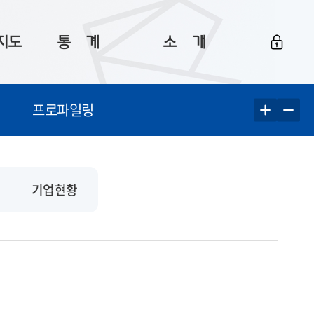
지도
통ㅤ계
소ㅤ개
부산 통계
플랫폼 소개
프로파일링
통계로 보는 부산
공지사항
데이터
통계 자료실
Big 월간뉴스
지도
통계 알림
이용 안내
기업현황
5
통계 관련 정보
이용 문의 및 개선 요청