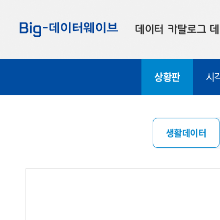
바
바
바
로
로
로
데이터 카탈로그
데
가
가
가
기
기
기
공공데이터
대
상황판
시
부산데이터
우
맞춤형 데이터
셀
연계 데이터
생활데이터
데이터 제공 신청
데이터 오류 신고