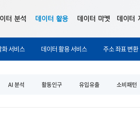
이터 분석
데이터 활용
데이터 마켓
데이터 
시 보드
상황판
데이터 구매
전국 통합맵
각화 서비스
데이터 활용 서비스
주소 좌표 변환
수사례
시각화 서비스
맞춤형 의뢰
데이터 현황
프 분석
데이터 활용 서비스
데이터 공모전
지도 기반 
주소 좌표 변환
판매자 신청
시민 공감
AI 분석
활동인구
유입유출
소비패턴
프로파일링
참여 기업 홍보
소상공인36
마켓 이용 안내