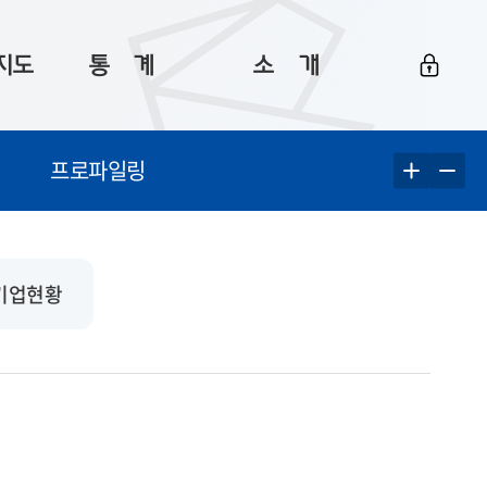
지도
통ㅤ계
소ㅤ개
부산 통계
플랫폼 소개
프로파일링
통계로 보는 부산
공지사항
데이터
통계 자료실
Big 월간뉴스
지도
통계 알림
이용 안내
기업현황
5
통계 관련 정보
이용 문의 및 개선 요청