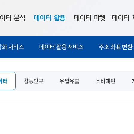
이터 분석
데이터 활용
데이터 마켓
데이터 
시 보드
상황판
데이터 구매
전국 통합맵
각화 서비스
데이터 활용 서비스
주소 좌표 변환
수사례
시각화 서비스
맞춤형 의뢰
데이터 현황
프 분석
데이터 활용 서비스
데이터 공모전
지도 기반 
주소 좌표 변환
판매자 신청
시민 공감
이터
활동인구
유입유출
소비패턴
프로파일링
참여 기업 홍보
소상공인36
마켓 이용 안내