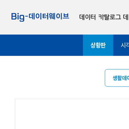
바
바
바
로
로
로
데이터 카탈로그
데
가
가
가
기
기
기
공공데이터
대
상황판
시
부산데이터
우
맞춤형 데이터
셀
연계 데이터
생활데
데이터 제공 신청
데이터 오류 신고