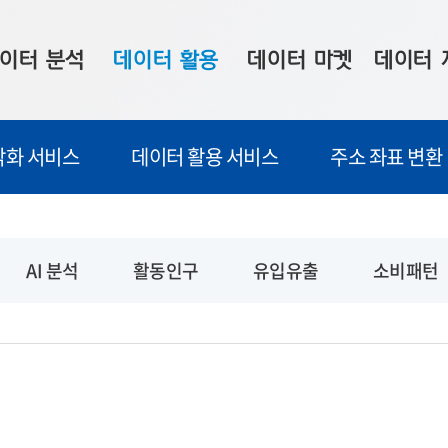
이터 분석
데이터 활용
데이터 마켓
데이터 
시 보드
상황판
데이터 구매
전국 통합맵
각화 서비스
데이터 활용 서비스
주소 좌표 변환
수사례
시각화 서비스
맞춤형 의뢰
데이터 현황
프 분석
데이터 활용 서비스
데이터 공모전
지도 기반 
주소 좌표 변환
판매자 신청
시민 공감
AI 분석
활동인구
유입유출
소비패턴
프로파일링
참여 기업 홍보
소상공인36
마켓 이용 안내