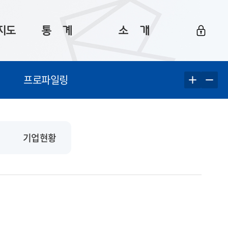
지도
통ㅤ계
소ㅤ개
부산 통계
플랫폼 소개
프로파일링
통계로 보는 부산
공지사항
데이터
통계 자료실
Big 월간뉴스
지도
통계 알림
이용 안내
기업현황
5
통계 관련 정보
이용 문의 및 개선 요청