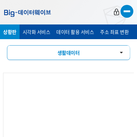
바
바
바
로
로
로
가
가
가
상황판
시각화 서비스
데이터 활용 서비스
주소 좌표 변환
기
기
기
생활데이터
활동인구
유입유출
소비패턴
기업현황