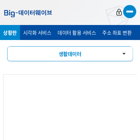
바
바
바
로
로
로
가
가
가
상황판
시각화 서비스
데이터 활용 서비스
주소 좌표 변환
기
기
기
생활데이터
활동인구
유입유출
소비패턴
기업현황