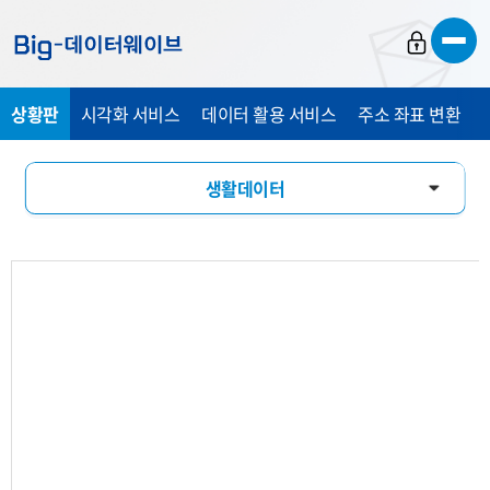
바
바
바
로
로
로
가
가
가
상황판
시각화 서비스
데이터 활용 서비스
주소 좌표 변환
기
기
기
생활데이터
활동인구
유입유출
소비패턴
기업현황