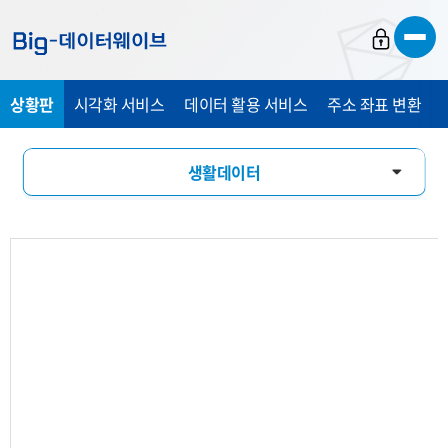
바
바
바
로
로
로
가
가
가
상황판
시각화 서비스
데이터 활용 서비스
주소 좌표 변환
기
기
기
생활데이터
활동인구
유입유출
소비패턴
기업현황