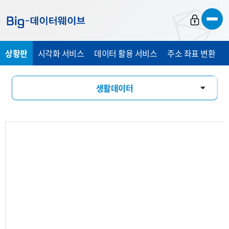
바
바
바
로
로
로
가
가
가
상황판
시각화 서비스
데이터 활용 서비스
주소 좌표 변환
기
기
기
생활데이터
활동인구
유입유출
소비패턴
기업현황