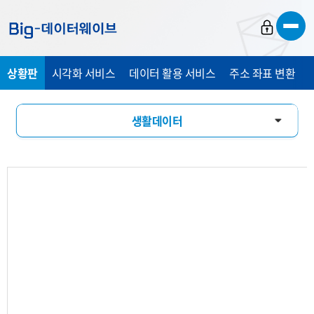
바
바
바
로
로
로
가
가
가
상황판
시각화 서비스
데이터 활용 서비스
주소 좌표 변환
기
기
기
생활데이터
활동인구
유입유출
소비패턴
기업현황