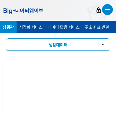
바
바
바
로
로
로
가
가
가
상황판
시각화 서비스
데이터 활용 서비스
주소 좌표 변환
기
기
기
생활데이터
AI 분석
활동인구
유입유출
소비패턴
기업현황